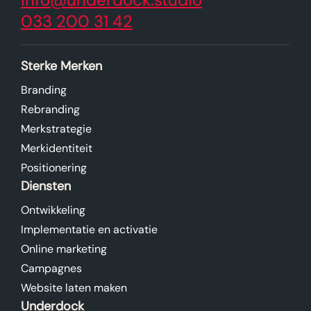
jeroen@underdock.studio
033 200 31 42
Bel mij
Stuur een appje
Sterke Merken
Branding
Rebranding
Laat een bericht achter
Merkstrategie
Merkidentiteit
Jeroen
Positionering
Strategie, concept en design
Diensten
Ontwikkeling
Implementatie en activatie
Online marketing
Campagnes
Website laten maken
Underdock