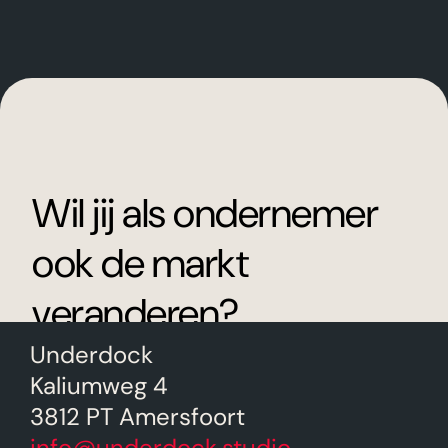
Wil jij als ondernemer
ook de markt
veranderen?
Underdock
Wij helpen je hierbij. Kom langs voor een
Kaliumweg 4
vrijblijvende brainstorm.
3812 PT Amersfoort
info@underdock.studio