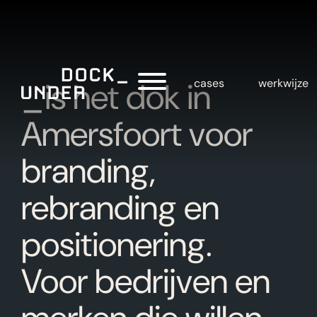
_is het dok in
cases
werkwijze
Amersfoort voor
branding,
rebranding en
positionering.
Voor bedrijven en